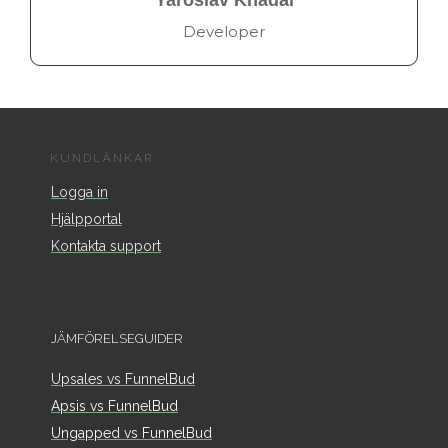
Developer
KUNDLÄNKAR
Logga in
Hjälpportal
Kontakta support
JÄMFÖRELSEGUIDER
Upsales vs FunnelBud
Apsis vs FunnelBud
Ungapped vs FunnelBud