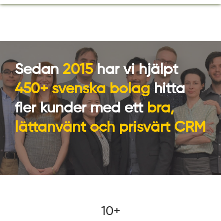
Sedan
2015
har vi hjälpt
450+ svenska bolag
hitta
fler kunder med ett
bra,
lättanvänt och prisvärt CRM
10+