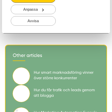
prata om deras symptom och sedan få dessa besökare att se
sina symptom ur en helt ny vinkel, med er som
Anpassa
Read More
Avvisa
Other articles
Hur smart marknadsföring vinner
över större konkurrenter
Hur du får trafik och leads genom
att blogga