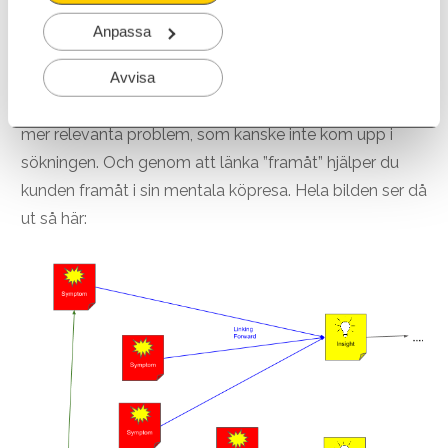
bloggposter för att låta kunden välja den väg som är
Anpassa
mest relevant för den.
Avvisa
Att länka åt sidan betyder att länka till andra
ämnesområden. Detta hjälper kunden att hitta ännu
mer relevanta problem, som kanske inte kom upp i
sökningen. Och genom att länka ”framåt” hjälper du
kunden framåt i sin mentala köpresa. Hela bilden ser då
ut så här: