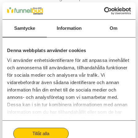
egentligen behöver säga från behovet att skriva om
vad kunderna söker på. Istället driver du trafik till dina
insiktsdrivande bloggposter genom att länka från
Samtycke
Information
Om
besöksdrivande bloggposter. På detta sätt kan du
driva både många besök och djupa insikter, utan att
behöva kompromissa med någotdera.
Denna webbplats använder cookies
Vi använder enhetsidentifierare för att anpassa innehållet
Vad du gör du sen med
och annonserna till användarna, tillhandahålla funktioner
besökarna som bloggen driver?
för sociala medier och analysera vår trafik. Vi
vidarebefordrar även sådana identifierare och annan
information från din enhet till de sociala medier och
Marknadsföring är
att tillsammans med försäljning
annons- och analysföretag som vi samarbetar med.
driva kunderna framåt genom köpresan. Genom dina
Dessa kan i sin tur kombinera informationen med annan
besöksdrivande och insiktsdrivande bloggposter har
information som du har tillhandahållit eller som de har
du gjort första steget i den resan.
samlat in när du har använt deras tjänster.
Du kan nu länka både ”åt sidan” och ”framåt” i dina
Tillåt alla