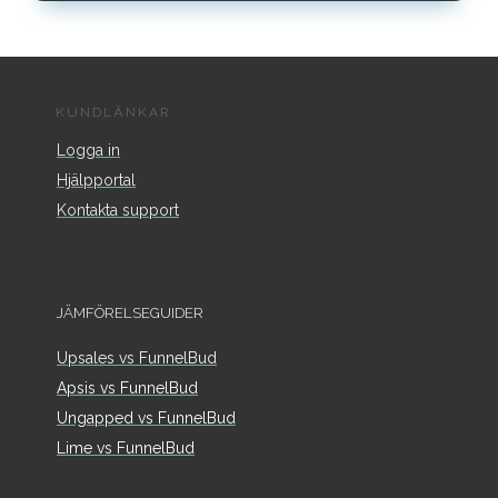
KUNDLÄNKAR
Logga in
Hjälpportal
Kontakta support
JÄMFÖRELSEGUIDER
Upsales vs FunnelBud
Apsis vs FunnelBud
Ungapped vs FunnelBud
Lime vs FunnelBud