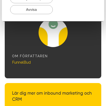
Avvisa
OM FÖRFATTAREN
FunnelBud
Lär dig mer om inbound marketing och
CRM